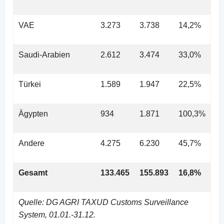
VAE
3.273
3.738
14,2%
Saudi-Arabien
2.612
3.474
33,0%
Türkei
1.589
1.947
22,5%
Ägypten
934
1.871
100,3%
Andere
4.275
6.230
45,7%
Gesamt
133.465
155.893
16,8%
Quelle: DG AGRI TAXUD Customs Surveillance
System, 01.01.-31.12.