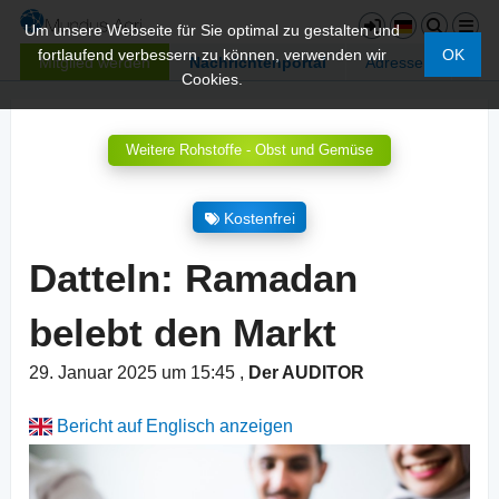
Um unsere Webseite für Sie optimal zu gestalten und
fortlaufend verbessern zu können, verwenden wir
OK
Mitglied werden
Nachrichtenportal
Adressen
Cookies.
Weitere Rohstoffe - Obst und Gemüse
Kostenfrei
Datteln: Ramadan
belebt den Markt
29. Januar 2025 um 15:45
,
Der AUDITOR
Bericht auf Englisch anzeigen