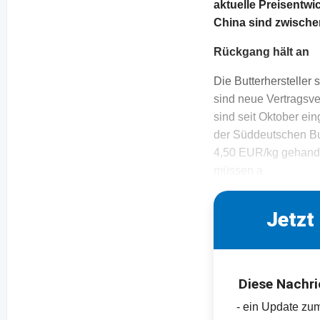
aktuelle Preisentwi
China sind zwisch
Rückgang hält an
Die Butterhersteller 
sind neue Vertragsve
sind seit Oktober ei
der Süddeutschen But
4,50 EUR/kg gehandel
müssen a
Jetzt
Diese Nachri
- ein Update zu