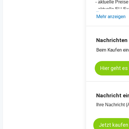
- aktuelle Preise
- aktuelle EU-E
-
Mehr anzeigen
Preischart, But
-
Preischart, Bu
-
weitere Preisch
Nachrichten
Beim Kaufen ein
Hier geht es
Nachricht ei
Ihre Nachricht (
Jetzt kaufen