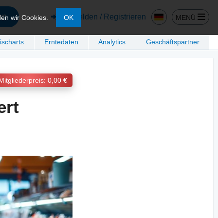
en
Anmelden / Registrieren
MENÜ
den wir Cookies.
OK
ischarts
Erntedaten
Analytics
Geschäftspartner
Mitgliederpreis: 0,00 €
ert