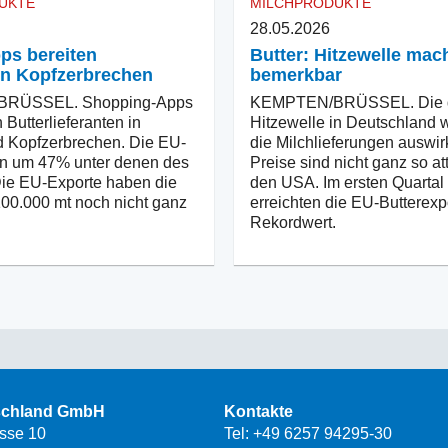
UKTE
MILCHPRODUKTE
28.05.2026
pps bereiten
Butter: Hitzewelle mac
en Kopfzerbrechen
bemerkbar
RÜSSEL. Shopping-Apps
KEMPTEN/BRÜSSEL. Die d
 Butterlieferanten in
Hitzewelle in Deutschland w
 Kopfzerbrechen. Die EU-
die Milchlieferungen auswi
en um 47% unter denen des
Preise sind nicht ganz so att
Die EU-Exporte haben die
den USA. Im ersten Quartal
00.000 mt noch nicht ganz
erreichten die EU-Butterexp
Rekordwert.
schland GmbH
Kontakte
asse 10
Tel:
+49 6257 94295-30