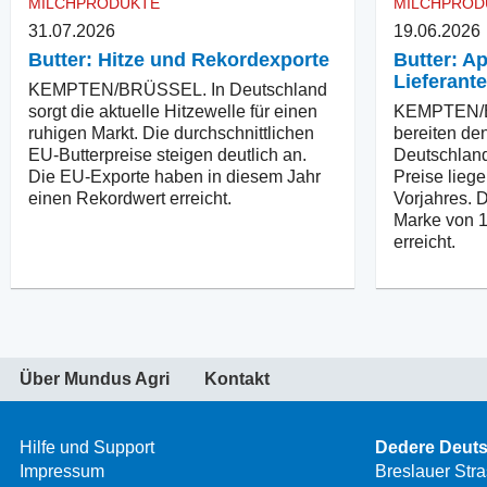
MILCHPRODUKTE
MILCHPROD
31.07.2026
19.06.2026
Butter: Hitze und Rekordexporte
Butter: A
Lieferant
KEMPTEN/BRÜSSEL. In Deutschland
sorgt die aktuelle Hitzewelle für einen
KEMPTEN/B
ruhigen Markt. Die durchschnittlichen
bereiten den
EU-Butterpreise steigen deutlich an.
Deutschland
Die EU-Exporte haben in diesem Jahr
Preise lieg
einen Rekordwert erreicht.
Vorjahres. 
Marke von 1
erreicht.
Über Mundus Agri
Kontakt
Hilfe und Support
Dedere Deut
Impressum
Breslauer Str