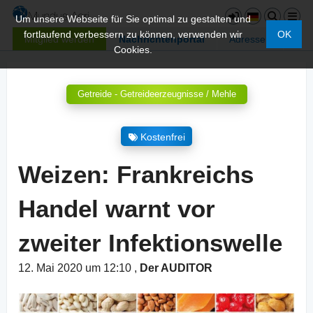
Um unsere Webseite für Sie optimal zu gestalten und
fortlaufend verbessern zu können, verwenden wir
OK
Mitglied werden
Nachrichtenportal
Adressen
Cookies.
Getreide - Getreideerzeugnisse / Mehle
Kostenfrei
Weizen: Frankreichs
Handel warnt vor
zweiter Infektionswelle
12. Mai 2020 um 12:10
,
Der AUDITOR