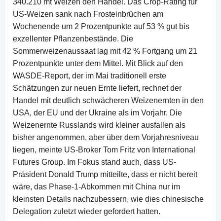
340.210 mt Weizen den Handel. Das Crop-Rating für
US-Weizen sank nach Frosteinbrüchen am
Wochenende um 2 Prozentpunkte auf 53 % gut bis
exzellenter Pflanzenbestände. Die
Sommerweizenaussaat lag mit 42 % Fortgang um 21
Prozentpunkte unter dem Mittel. Mit Blick auf den
WASDE-Report, der im Mai traditionell erste
Schätzungen zur neuen Ernte liefert, rechnet der
Handel mit deutlich schwächeren Weizenernten in den
USA, der EU und der Ukraine als im Vorjahr. Die
Weizenernte Russlands wird kleiner ausfallen als
bisher angenommen, aber über dem Vorjahresniveau
liegen, meinte US-Broker Tom Fritz von International
Futures Group. Im Fokus stand auch, dass US-
Präsident Donald Trump mitteilte, dass er nicht bereit
wäre, das Phase-1-Abkommen mit China nur im
kleinsten Details nachzubessern, wie dies chinesische
Delegation zuletzt wieder gefordert hatten.