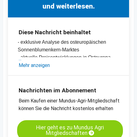
und weiterlesen.
Diese Nachricht beinhaltet
- exklusive Analyse des osteuropäischen
Sonnenblumenkern-Marktes
- aktuelle Preisentwicklungen in Osteuropa
-
Mehr anzeigen
Preischart für Sonnenblumenkerne,
geschält, bakery, Osteuropa
-
Preischart für Sonnenblumenkerne,
ungeschält, schwarz, Bulgarien
Nachrichten im Abonnement
-
weitere Preischarts
Beim Kaufen einer Mundus-Agri-Mitgliedschaft
können Sie die Nachricht kostenlos erhalten
Hier geht es zu Mundus Agri
Mitgliedschaften