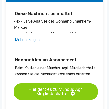
Diese Nachricht beinhaltet
- exklusive Analyse des Sonnenblumenkern-
Marktes
- aktuelle Preisentwicklungen in Osteuropa
-
Mehr anzeigen
Preischart für Sonnenblumenkerne,
geschält, bakery, Osteuropa
-
Preischart für Sonnenblumenkerne,
ungeschält, schwarz, Bulgarien
Nachrichten im Abonnement
-
weitere Preischarts
Beim Kaufen einer Mundus-Agri-Mitgliedschaft
können Sie die Nachricht kostenlos erhalten
Hier geht es zu Mundus Agri
Mitgliedschaften