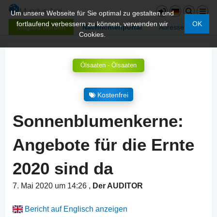
Um unsere Webseite für Sie optimal zu gestalten und
fortlaufend verbessern zu können, verwenden wir
OK
Mitglied werden
Nachrichtenportal
Adressen
Cookies.
Ölsaaten - Ölsaaten
Kostenfrei
Sonnenblumenkerne:
Angebote für die Ernte
2020 sind da
7. Mai 2020 um 14:26
,
Der AUDITOR
Bericht auf Englisch anzeigen