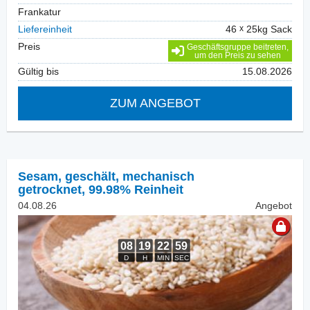
Frankatur
Liefereinheit
46
25kg Sack
Preis
Geschäftsgruppe beitreten,
um den Preis zu sehen
Gültig bis
15.08.2026
ZUM ANGEBOT
Sesam, geschält
,
mechanisch
getrocknet, 99.98% Reinheit
04.08.26
Angebot