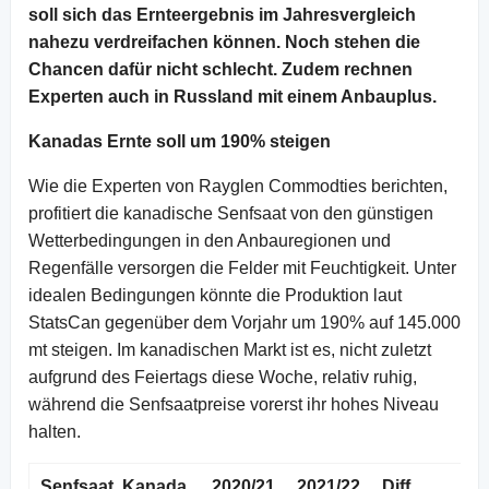
soll sich das Ernteergebnis im Jahresvergleich
nahezu verdreifachen können. Noch stehen die
Chancen dafür nicht schlecht. Zudem rechnen
Experten auch in Russland mit einem Anbauplus.
Kanadas Ernte soll um 190% steigen
Wie die Experten von Rayglen Commodties berichten,
profitiert die kanadische Senfsaat von den günstigen
Wetterbedingungen in den Anbauregionen und
Regenfälle versorgen die Felder mit Feuchtigkeit. Unter
idealen Bedingungen könnte die Produktion laut
StatsCan gegenüber dem Vorjahr um 190% auf 145.000
mt steigen. Im kanadischen Markt ist es, nicht zuletzt
aufgrund des Feiertags diese Woche, relativ ruhig,
während die Senfsaatpreise vorerst ihr hohes Niveau
halten.
Senfsaat, Kanada
2020/21
2021/22
Diff.
20