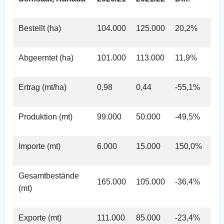
Bestellt (ha)
104.000
125.000
20,2%
12
Abgeerntet (ha)
101.000
113.000
11,9%
11
Ertrag (mt/ha)
0,98
0,44
-55,1%
0,4
Produktion (mt)
99.000
50.000
-49,5%
50
Importe (mt)
6.000
15.000
150,0%
15
Gesamtbestände
165.000
105.000
-36,4%
10
(mt)
Exporte (mt)
111.000
85.000
-23,4%
85