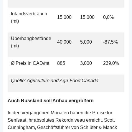
Inlandsverbrauch
15.000
15.000
0,0%
15
(mt)
Überhangbestände
40.000
5.000
-87,5%
5.0
(mt)
Ø Preis in CAD/mt
885
3.000
239,0%
3.0
Quelle: Agriculture and Agri-Food Canada
Auch Russland soll Anbau vergrößern
In den vergangenen Monaten haben die Preise für
Senfsaat ihr absolutes Rekordniveau erreicht. Scott
Cunningham, Geschäftsführer von Schlüter & Maack