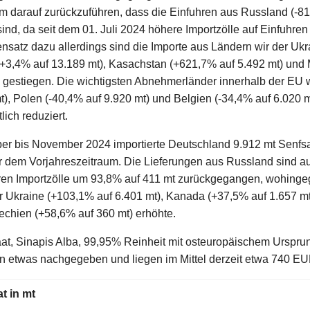
em darauf zurückzuführen, dass die Einfuhren aus Russland (-81
ind, da seit dem 01. Juli 2024 höhere Importzölle auf Einfuhren
nsatz dazu allerdings sind die Importe aus Ländern wir der Uk
(+3,4% auf 13.189 mt), Kasachstan (+621,7% auf 5.492 mt) un
h gestiegen. Die wichtigsten Abnehmerländer innerhalb der EU
t), Polen (-40,4% auf 9.920 mt) und Belgien (-34,4% auf 6.020 m
lich reduziert.
er bis November 2024 importierte Deutschland 9.912 mt Senfs
dem Vorjahreszeitraum. Die Lieferungen aus Russland sind au
ren Importzölle um 93,8% auf 411 mt zurückgegangen, wohing
r Ukraine (+103,1% auf 6.401 mt), Kanada (+37,5% auf 1.657 m
echien (+58,6% auf 360 mt) erhöhte.
aat, Sinapis Alba, 99,95% Reinheit mit osteuropäischem Urspru
etwas nachgegeben und liegen im Mittel derzeit etwa 740 E
t in mt