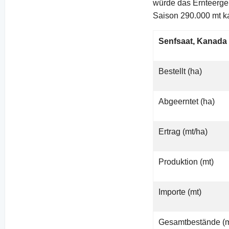
würde das Ernteerge
Saison 290.000 mt k
Senfsaat, Kanada
Bestellt (ha)
Abgeerntet (ha)
Ertrag (mt/ha)
Produktion (mt)
Importe (mt)
Gesamtbestände (m