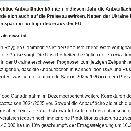
tige Anbauländer könnten in diesem Jahr die Anbaufläch
rde sich auch auf die Preise auswirken. Neben der Ukraine 
elspartner für Importeure aus der EU.
 als erwartet
on Rayglen Commodities ist derzeit ausreichend Ware verfügbar
abile Preise sorgt. Die Unsicherheiten bezüglich der zu erwart
 in der Ukraine erschweren Prognosen zum jetzigen Zeitpunkt a
uszugehen, dass die Anbauflächen in Kanada, den USA und Rus
erden, was für die kommende Saison 2025/2026 in einem Preisa
i-Food Canada nahm im Dezemberbericht weitere Korrekturen de
aatsaison 2024/2025 vor. Sowohl die Anbaufläche als auch die
sgefallen sein, als zunächst erwartet. Aufgrund des enttäusche
svergleich jedoch noch immer eine Produktionssteigerung zu ve
 143.000 ha um 43% geschrumpft, der Ertragssteigerung um 16,