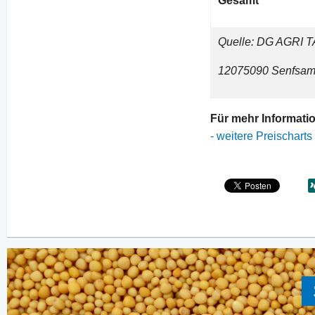
Gesamt
Quelle: DG AGRI T
12075090 Senfsamen
Für mehr Informati
-
weitere Preischarts