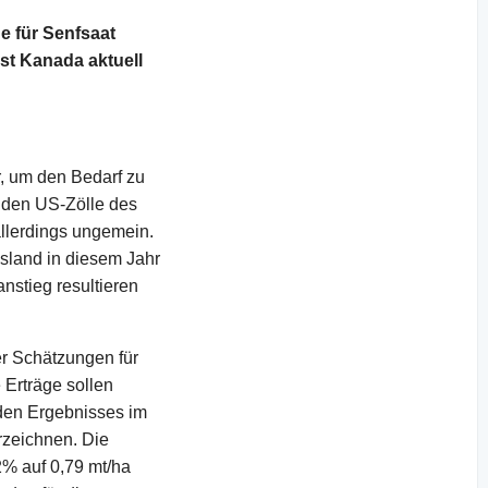
e für Senfsaat
ist Kanada aktuell
, um den Bedarf zu
enden US-Zölle des
llerdings ungemein.
sland in diesem Jahr
nstieg resultieren
r Schätzungen für
 Erträge sollen
nden Ergebnisses im
rzeichnen. Die
2% auf 0,79 mt/ha