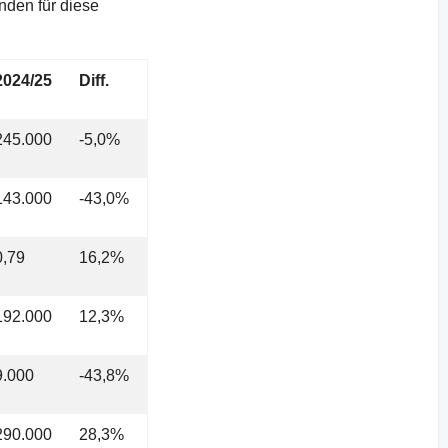
nden für diese
2024/25
Diff.
245.000
-5,0%
143.000
-43,0%
0,79
16,2%
192.000
12,3%
9.000
-43,8%
290.000
28,3%