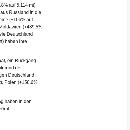
,8% auf 5.114 mt)
 aus Russland in die
raine (+106% auf
d Moldawien (+489,5%
 wie Deutschland
t) haben ihre
aat, ein Rückgang
fgrund der
egen Deutschland
t), Polen (+158,6%
ng haben in den
UR/mt.