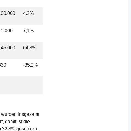
100.000
4,2%
45.000
7,1%
145.000
64,8%
830
-35,2%
) wurden insgesamt
, damit ist die
um 32,8% gesunken.