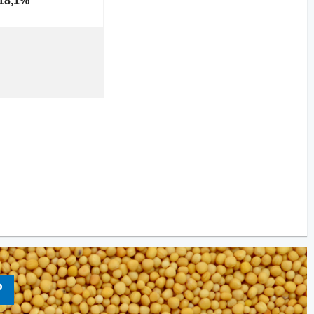
-18,1%
?