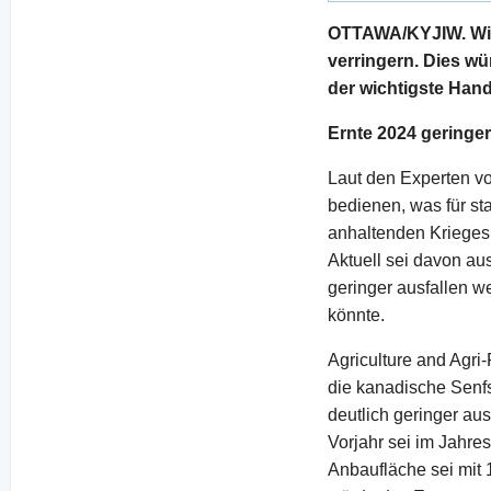
OTTAWA/KYJIW. Wich
verringern. Dies wü
der wichtigste Hand
Ernte 2024 geringer
Laut den Experten v
bedienen, was für st
anhaltenden Krieges
Aktuell sei davon a
geringer ausfallen w
könnte.
Agriculture and Agr
die kanadische Senfs
deutlich geringer au
Vorjahr sei im Jahre
Anbaufläche sei mit