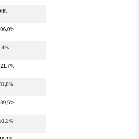
iff.
106,0%
3,4%
621,7%
-81,8%
489,5%
-51,2%