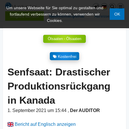
Um unsere Webseite für Sie optimal zu gestalten und
fortlaufend verbessern zu können, verwenden wir
OK
Mitglied werden
Nachrichtenportal
Adressen
Cookies.
Ölsaaten - Ölsaaten
Kostenfrei
Senfsaat: Drastischer
Produktionsrückgang
in Kanada
1. September 2021 um 15:44
,
Der AUDITOR
Bericht auf Englisch anzeigen