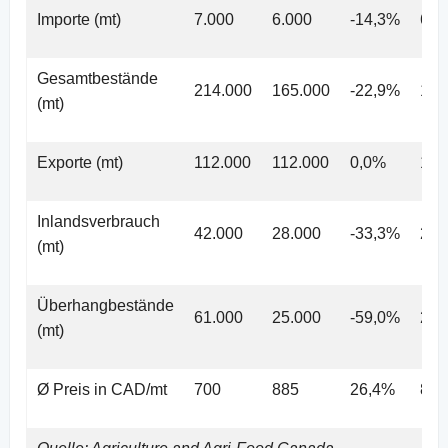
Importe (mt)
7.000
6.000
-14,3%
6.0
Gesamtbestände
214.000
165.000
-22,9%
165
(mt)
Exporte (mt)
112.000
112.000
0,0%
112
Inlandsverbrauch
42.000
28.000
-33,3%
28.
(mt)
Überhangbestände
61.000
25.000
-59,0%
25.
(mt)
Ø Preis in CAD/mt
700
885
26,4%
885