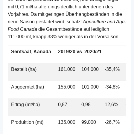
mit 0,71 mt/ha allerdings deutlich unter denen des
Vorjahres. Da mit geringen Überhangbeständen in die
neue Saison gestartet wird, schätzt
Agriculture and Agri-
Food Canada
die Gesamtbestände auf lediglich
111.000 mt, knapp 33% weniger als in der Vorsaison.
Senfsaat, Kanada
2019/20 vs. 2020/21
202
Bestellt (ha)
161.000
104.000
-35,4%
104
Abgeerntet (ha)
155.000
101.000
-34,8%
101
Ertrag (mt/ha)
0,87
0,98
12,6%
0,9
Produktion (mt)
135.000
99.000
-26,7%
99.