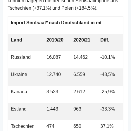
konnten dagegen die deutschen Senfsaatimporte aus
Tschechien (+37,1%) und Polen (+184,5%).
Import Senfsaat* nach Deutschland in mt
Land
2019/20
2020/21
Diff.
Russland
16.087
14.462
-10,1%
Ukraine
12.740
6.559
-48,5%
Kanada
3.523
2.612
-25,9%
Estland
1.443
963
-33,3%
Tschechien
474
650
37,1%