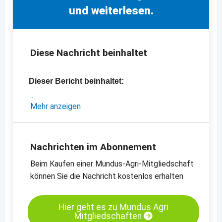
und weiterlesen.
Diese Nachricht beinhaltet
Dieser Bericht beinhaltet:
- Markt-Update aus dem Iran
Mehr anzeigen
- die neuesten Preise aus dem Iran und
Europa
-
Sultaninen, Grade A, Type 9, standard,
Nachrichten im Abonnement
Türkei
Beim Kaufen einer Mundus-Agri-Mitgliedschaft
-
Sultaninen, Grade A, Type 10, standard,
können Sie die Nachricht kostenlos erhalten
Türkei
-
Bio-Sultaninen, Grade A, Type 9, standard,
Türkei
Hier geht es zu Mundus Agri
Mitgliedschaften
-
weitere Preischarts