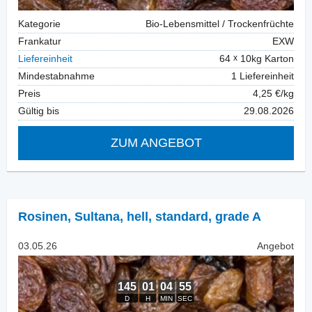
Kategorie
Bio-Lebensmittel / Trockenfrüchte
Frankatur
EXW
Liefereinheit
64
10kg Karton
Mindestabnahme
1 Liefereinheit
Preis
4,25 €/kg
Gültig bis
29.08.2026
ZUM ANGEBOT
Rosinen
,
Sultana, hell, standard, grade A
03.05.26
Angebot