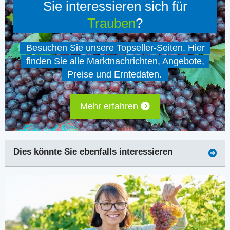
Sie interessieren sich für
Trauben
?
Besuchen Sie unsere Topseller-Seiten. Hier
finden Sie alle Marktnachrichten, Angebote,
Preise und Erntedaten.
Mehr erfahren
Dies könnte Sie ebenfalls interessieren