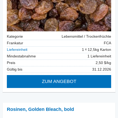
Kategorie
Lebensmittel / Trockenfrüchte
Frankatur
FCA
Liefereinheit
1
12,5kg Karton
Mindestabnahme
1 Liefereinheit
Preis
2,50 $/kg
Gültig bis
31.12.2026
ZUM ANGEBOT
Rosinen
,
Golden Bleach, bold