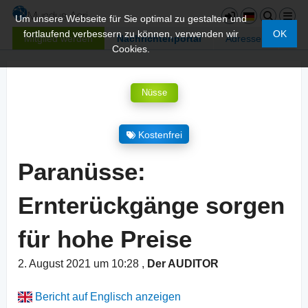
Um unsere Webseite für Sie optimal zu gestalten und
fortlaufend verbessern zu können, verwenden wir
OK
Mitglied werden
Nachrichtenportal
Adressen
Cookies.
Nüsse
Kostenfrei
Paranüsse:
Ernterückgänge sorgen
für hohe Preise
2. August 2021 um 10:28
,
Der AUDITOR
Bericht auf Englisch anzeigen