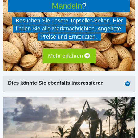
Mandeln
?
Besuchen Sie unsere Topseller-Seiten. Hier
finden Sie alle Marktnachrichten, Angebote,
Preise und Erntedaten.
Mehr erfahren
Dies könnte Sie ebenfalls interessieren