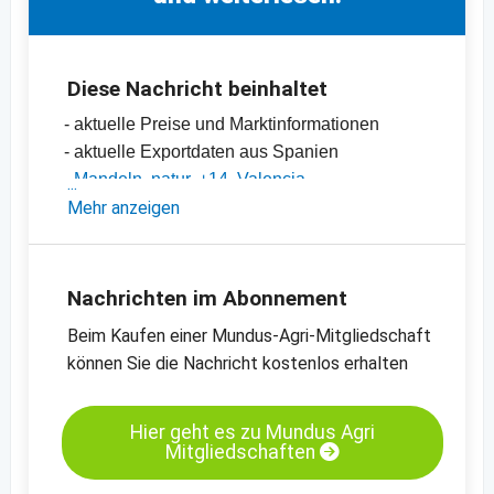
Diese Nachricht beinhaltet
- aktuelle Preise und Marktinformationen
- aktuelle Exportdaten aus Spanien
-
Mandeln, natur, +14, Valencia
-
Mehr anzeigen
Mandeln, natur, 12/14 mm, Valencia
-
Preischart für Mandeln, blanchiert, 27/30,
California SSR
-
weitere Preischarts
Nachrichten im Abonnement
Beim Kaufen einer Mundus-Agri-Mitgliedschaft
können Sie die Nachricht kostenlos erhalten
Hier geht es zu Mundus Agri
Mitgliedschaften