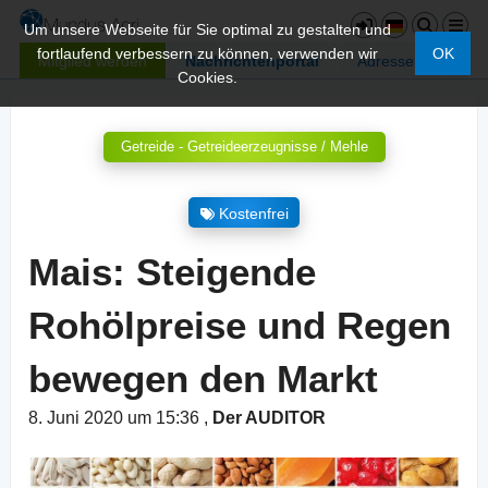
Um unsere Webseite für Sie optimal zu gestalten und
fortlaufend verbessern zu können, verwenden wir
OK
Mitglied werden
Nachrichtenportal
Adressen
Cookies.
Getreide - Getreideerzeugnisse / Mehle
Kostenfrei
Mais: Steigende
Rohölpreise und Regen
bewegen den Markt
8. Juni 2020 um 15:36
,
Der AUDITOR