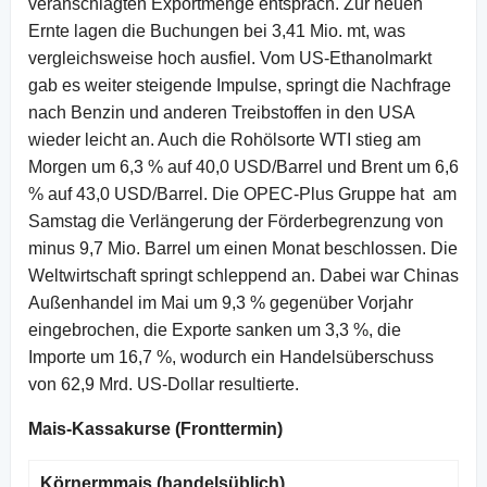
veranschlagten Exportmenge entsprach. Zur neuen
Ernte lagen die Buchungen bei 3,41 Mio. mt, was
vergleichsweise hoch ausfiel. Vom US-Ethanolmarkt
gab es weiter steigende Impulse, springt die Nachfrage
nach Benzin und anderen Treibstoffen in den USA
wieder leicht an. Auch die Rohölsorte WTI stieg am
Morgen um 6,3 % auf 40,0 USD/Barrel und Brent um 6,6
% auf 43,0 USD/Barrel. Die OPEC-Plus Gruppe hat am
Samstag die Verlängerung der Förder­begren­zung von
minus 9,7 Mio. Barrel um einen Monat beschlossen. Die
Weltwirtschaft springt schleppend an. Dabei war Chinas
Außenhandel im Mai um 9,3 % gegenüber Vorjahr
eingebrochen, die Exporte sanken um 3,3 %, die
Importe um 16,7 %, wodurch ein Handelsüberschuss
von 62,9 Mrd. US-Dollar resultierte.
Mais-Kassakurse (Fronttermin)
Körnermmais (handelsüblich)