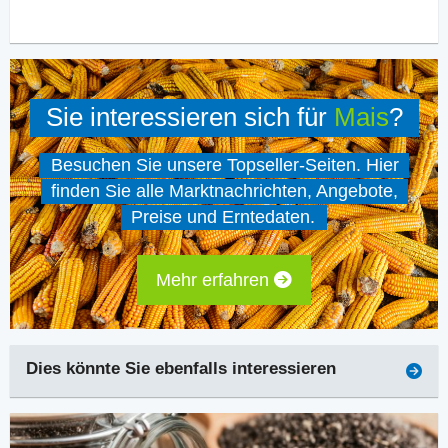
Sie interessieren sich für
Mais
?
Besuchen Sie unsere Topseller-Seiten. Hier
finden Sie alle Marktnachrichten, Angebote,
Preise und Erntedaten.
Mehr erfahren
Dies könnte Sie ebenfalls interessieren