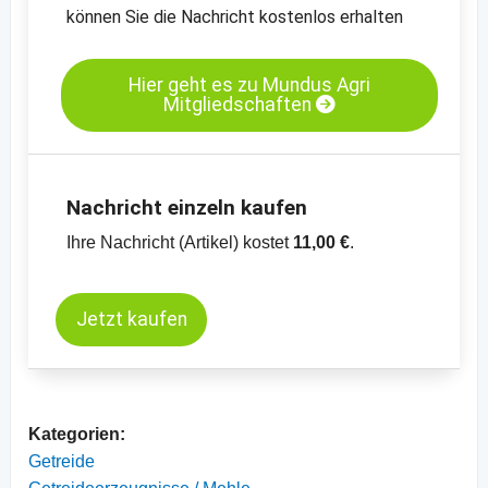
können Sie die Nachricht kostenlos erhalten
- Mit Content von Mundus Agri
- Körnermaispreise
-
Preischart Mais, gelb, 99.5% Reinheit,
Hier geht es zu Mundus Agri
Mitgliedschaften
MATIF
-
Preischart Mais, kurzfristige Termine, CBOT
Nachricht einzeln kaufen
Ihre Nachricht (Artikel) kostet
11,00 €
.
Jetzt kaufen
Kategorien:
Getreide