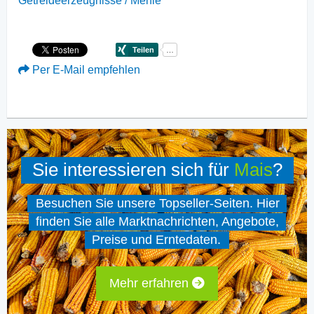
Getreideerzeugnisse / Mehle
Per E-Mail empfehlen
Sie interessieren sich für
Mais
?
Besuchen Sie unsere Topseller-Seiten. Hier
finden Sie alle Marktnachrichten, Angebote,
Preise und Erntedaten.
Mehr erfahren