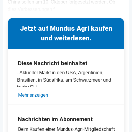
China sollen am 10. Oktober fortgesetzt werden. Ob
dies Verbesserungen f
Jetzt auf Mundus Agri kaufen
und weiterlesen.
Diese Nachricht beinhaltet
- Aktueller Markt in den USA, Argentinien,
Brasilien, in Südafrika, am Schwarzmeer und
in der EU
- Nachfrage in Westeuropa und China
Mehr anzeigen
- Einschätzungen und Meinungen des
Handels
- Offizielle Ernteschätzungen
Nachrichten im Abonnement
- Preischarts, Erntebilanzen und Import- und
Beim Kaufen einer Mundus-Agri-Mitgliedschaft
Exportdaten