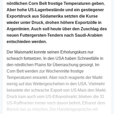
nördlichen Corn Belt frostige Temperaturen geben.
Aber hohe US-Lagerbestände und ein gestiegener
Exportdruck aus Südamerika setzten die Kurse
wieder unter Druck, drohen höhere Exportzölle in
Argentinien. Auch soll heute über den Zuschlag des
neuen Futtergersten-Tenders nach Saudi-Arabien
entschieden werden.
Der Maismarkt konnte seinen Erholungskurs nur
schwach fortsetzen. In den USA haben Schneefälle in
den nördlichen Plains für Überraschung gesorgt. Im
Corn Belt werden zur Wochenmitte frostige
Temperaturen erwartet. Aber noch reagierte der Markt
wenig auf das Wettergeschehen in den USA. Vielmehr
belastete der schwache Export von US-Mais den Markt.
Druck kam auch vom US-Ethanolmarkt, blieben die 31
US-Raffinerien immer noch davon befreit, Ethanol dem
Benzin bei zu mischen. Die Handelsgespräche mit