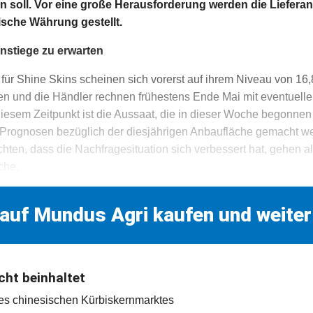
 soll. Vor eine große Herausforderung werden die Lieferan
sische Währung gestellt.
nstiege zu erwarten
für Shine Skins scheinen sich vorerst auf ihrem Niveau von 16
n und die Händler rechnen frühestens Ende Mai mit eventuelle
iesem Zeitpunkt ist die Aussaat, die in dieser Woche begonnen
 Prognosen bezüglich der diesjährigen Anbaufläche gemacht w
hten, dass die Nachfragesituation sich verbessert hat, gehen al
che,
 auf Mundus Agri kaufen und weiter
cht beinhaltet
des chinesischen Kürbiskernmarktes