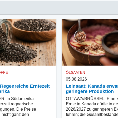
OFFE
ÖLSAATEN
05.08.2026
 Regenreiche Erntezeit
Leinsaat: Kanada erwar
rika
geringere Produktion
. In Südamerika
OTTAWA/BRÜSSEL. Eine kl
erzeit regnerische
Ernte in Kanada dürfte in d
gungen. Die Preise
2026/2027 zu geringeren E
 nicht ganz den
führen; die Gesamtbestände