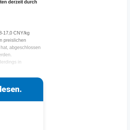
ten derzeit durch
,8-17,0 CNY/kg
n preislichen
 hat, abgeschlossen
erden.
lerdings in
lesen.