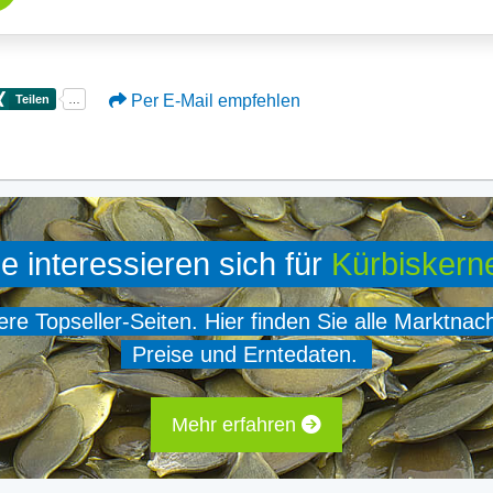
Per E-Mail empfehlen
ie interessieren sich für
Kürbiskern
e Topseller-Seiten. Hier finden Sie alle Marktnac
Preise und Erntedaten.
Mehr erfahren