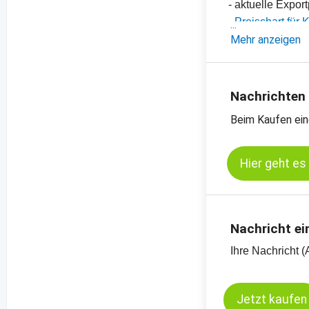
- aktuelle Expor
-
Preischart für
-
Mehr anzeigen
Preischart für
-
weitere Preisch
Nachrichten
Beim Kaufen ein
Hier geht es
Nachricht ei
Ihre Nachricht (
Jetzt kaufen