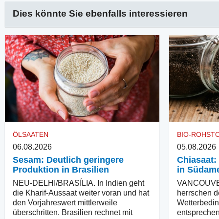
Dies könnte Sie ebenfalls interessieren
ÖLSAATEN
BIO-ROHST
06.08.2026
05.08.2026
Sesam: Deutlich geringere
Chiasaat:
Produktion in Brasilien
in Südame
NEU-DELHI/BRASÍLIA. In Indien geht
VANCOUVER
die Kharif-Aussaat weiter voran und hat
herrschen d
den Vorjahreswert mittlerweile
Wetterbedin
überschritten. Brasilien rechnet mit
entsprechen