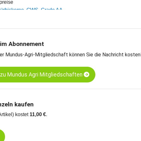
tpreise
 Kürbiskerne, GWS, Grade AA
 Kürbiskerne, Shine Skin, Grade AA
arts
 im Abonnement
er Mundus-Agri-Mitgliedschaft können Sie die Nachricht kosten
 zu Mundus Agri Mitgliedschaften
nzeln kaufen
Artikel) kostet
11,00 €
.