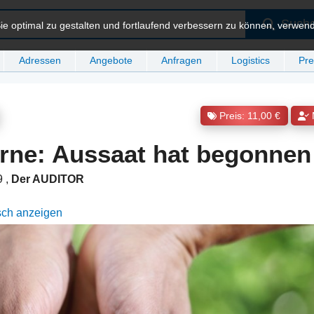
Such
e optimal zu gestalten und fortlaufend verbessern zu können, verwen
Adressen
Angebote
Anfragen
Logistics
Pre
Preis: 11,00 €
rne: Aussaat hat begonnen
29
,
Der AUDITOR
sch anzeigen