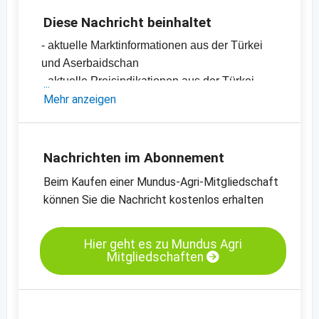
Diese Nachricht beinhaltet
- aktuelle Marktinformationen aus der Türkei
und Aserbaidschan
- aktuelle Preisindikationen aus der Türkei
-
Mehr anzeigen
Preischart für Haselnusskerne, natur, 11/13
mm
-
weitere Preischarts
Nachrichten im Abonnement
Beim Kaufen einer Mundus-Agri-Mitgliedschaft
können Sie die Nachricht kostenlos erhalten
Hier geht es zu Mundus Agri
Mitgliedschaften