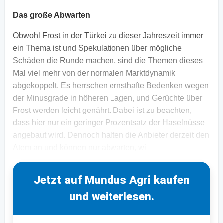
Das große Abwarten
Obwohl Frost in der Türkei zu dieser Jahreszeit immer
ein Thema ist und Spekulationen über mögliche
Schäden die Runde machen, sind die Themen dieses
Mal viel mehr von der normalen Marktdynamik
abgekoppelt. Es herrschen ernsthafte Bedenken wegen
der Minusgrade in höheren Lagen, und Gerüchte über
Frost werden leicht genährt. Dabei ist zu beachten,
dass hier nur ein geringer Prozentsatz der Haselnüsse
angebaut wird. Dennoch halten die Anbieter derzeit den
Atem an und können nur abwarten, wi
Jetzt auf Mundus Agri kaufen
und weiterlesen.