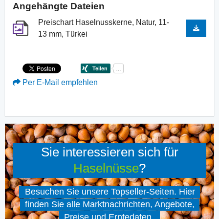
Angehängte Dateien
Preischart Haselnusskerne, Natur, 11-
13 mm, Türkei
Per E-Mail empfehlen
Sie interessieren sich für
Haselnüsse
?
Besuchen Sie unsere Topseller-Seiten. Hier
finden Sie alle Marktnachrichten, Angebote,
Preise und Erntedaten.