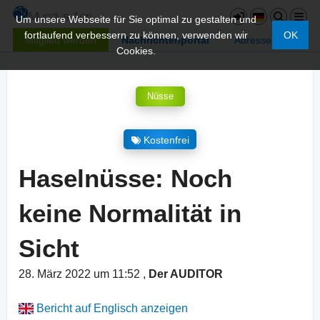
Um unsere Webseite für Sie optimal zu gestalten und
fortlaufend verbessern zu können, verwenden wir
OK
Mitglied werden
Nachrichtenportal
Adressen
Cookies.
Nüsse
Kostenfrei
Haselnüsse: Noch
keine Normalität in
Sicht
28. März 2022 um 11:52
,
Der AUDITOR
Bericht auf Englisch anzeigen