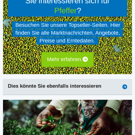
Sie interessieren sich für
Pfeffer
?
Besuchen Sie unsere Topseller-Seiten. Hier
finden Sie alle Marktnachrichten, Angebote,
Preise und Erntedaten.
Mehr erfahren
Dies könnte Sie ebenfalls interessieren