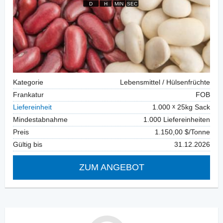
Kategorie
Lebensmittel / Hülsenfrüchte
Frankatur
FOB
Liefereinheit
1.000
25kg Sack
Mindestabnahme
1.000 Liefereinheiten
Preis
1.150,00 $/Tonne
Gültig bis
31.12.2026
ZUM ANGEBOT