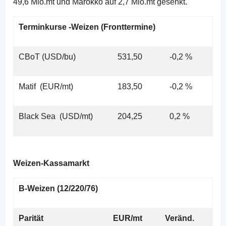
49,6 Mio.mt und Marokko auf 2,7 Mio.mt gesenkt.
Terminkurse -Weizen (Fronttermine)
CBoT (USD/bu)
531,50
-0,2 %
Matif (EUR/mt)
183,50
-0,2 %
Black Sea (USD/mt)
204,25
0,2 %
Weizen-Kassamarkt
B-Weizen (12/220/76)
Parität
EUR/mt
Veränd.