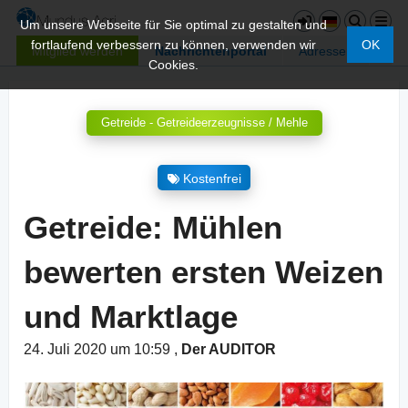
Um unsere Webseite für Sie optimal zu gestalten und
fortlaufend verbessern zu können, verwenden wir
OK
Mitglied werden
Nachrichtenportal
Adressen
Cookies.
Getreide - Getreideerzeugnisse / Mehle
Kostenfrei
Getreide: Mühlen
bewerten ersten Weizen
und Marktlage
24. Juli 2020 um 10:59
,
Der AUDITOR