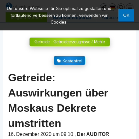
Um unsere Webseite für Sie optimal zu gestalten und
fortlaufend verbessern zu können, verwenden wir
OK
Mitglied werden
Nachrichtenportal
Adressen
Cookies.
Getreide - Getreideerzeugnisse / Mehle
Kostenfrei
Getreide:
Auswirkungen über
Moskaus Dekrete
umstritten
16. Dezember 2020 um 09:10
,
Der AUDITOR