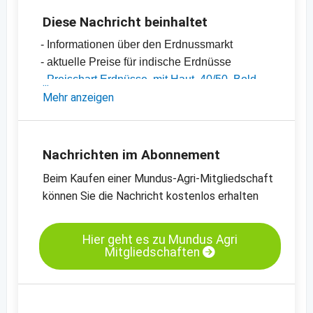
Diese Nachricht beinhaltet
- Informationen über den Erdnussmarkt
- aktuelle Preise für indische Erdnüsse
-
Preischart Erdnüsse, mit Haut, 40/50, Bold,
Indien
Mehr anzeigen
-
Preischart Erdnüsse, mit Haut, 50/60, Java,
Indien
-
allgemeine Preisinformationen
Nachrichten im Abonnement
Beim Kaufen einer Mundus-Agri-Mitgliedschaft
können Sie die Nachricht kostenlos erhalten
Hier geht es zu Mundus Agri
Mitgliedschaften