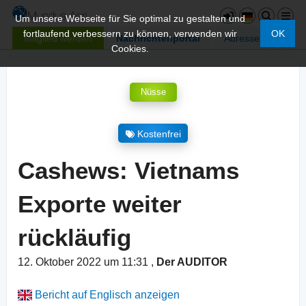
Um unsere Webseite für Sie optimal zu gestalten und
fortlaufend verbessern zu können, verwenden wir
OK
Mitglied werden
Nachrichtenportal
Adressen
Cookies.
Nüsse
Kostenfrei
Cashews: Vietnams
Exporte weiter
rückläufig
12. Oktober 2022 um 11:31
,
Der AUDITOR
Bericht auf Englisch anzeigen