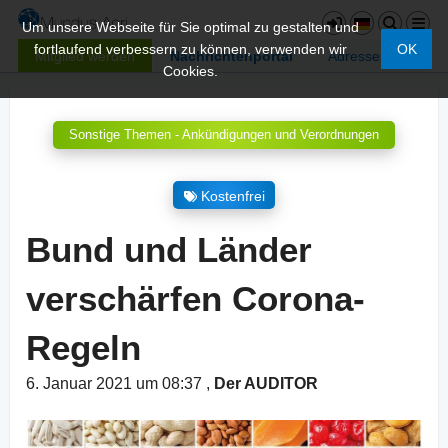
Um unsere Webseite für Sie optimal zu gestalten und
fortlaufend verbessern zu können, verwenden wir
OK
Mitglied werden
Nachrichtenportal
Adressen
Cookies.
Sonstige Themen - Ankündigungen und Verordnungen
Kostenfrei
Bund und Länder
verschärfen Corona-
Regeln
6. Januar 2021 um 08:37
,
Der AUDITOR