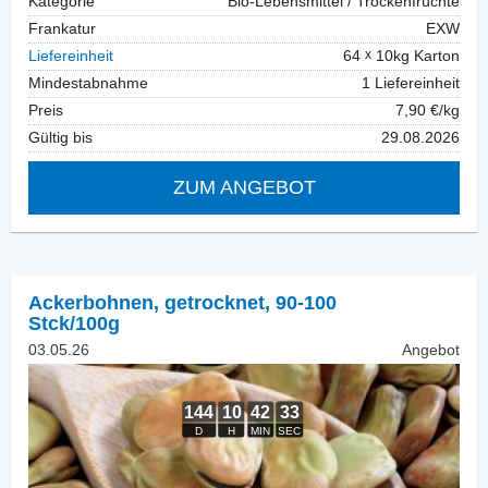
Kategorie
Bio-Lebensmittel / Trockenfrüchte
Frankatur
EXW
Liefereinheit
64
10kg Karton
Mindestabnahme
1 Liefereinheit
Preis
7,90 €/kg
Gültig bis
29.08.2026
ZUM ANGEBOT
Ackerbohnen, getrocknet
,
90-100
Stck/100g
03.05.26
Angebot