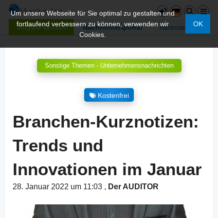
Um unsere Webseite für Sie optimal zu gestalten und
fortlaufend verbessern zu können, verwenden wir
OK
Mitglied werden
Nachrichtenportal
Adressen
Cookies.
Sonstige Themen - Unternehmensnachrichten
Kostenfrei
Branchen-Kurznotizen:
Trends und
Innovationen im Januar
28. Januar 2022 um 11:03
,
Der AUDITOR