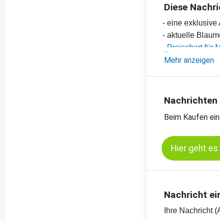
Diese Nachri
- eine exklusiv
- aktuelle Blau
-
Preischart für
-
Mehr anzeigen
Preischart für
-
weitere Preisch
Nachrichten
Beim Kaufen ein
Hier geht es
Nachricht ei
Ihre Nachricht (