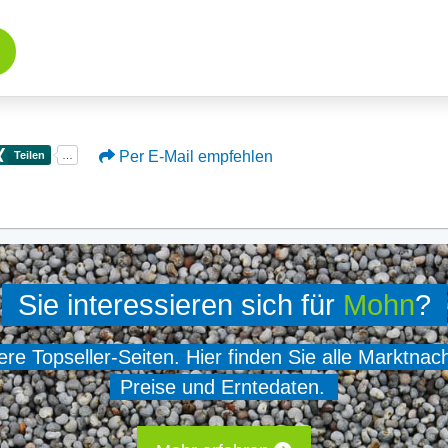
Per E-Mail empfehlen
Sie interessieren sich für
Mohn
?
e Topseller-Seiten. Hier finden Sie alle Marktnac
Preise und Erntedaten.