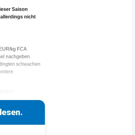
eser Saison
allerdings nicht
0 EUR/kg FCA
hsel nachgeben
bedingten schwachen
eitere
 halten
lesen.