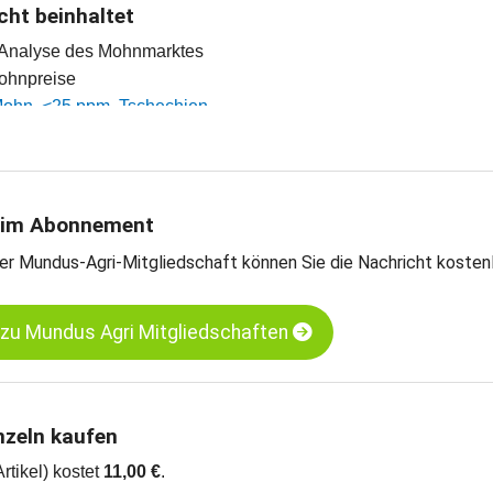
cht beinhaltet
e Analyse des Mohnmarktes
mohnpreise
 Mohn, <25 ppm, Tschechien
 Mohn, <25 ppm, Türkei
arts
 im Abonnement
er Mundus-Agri-Mitgliedschaft können Sie die Nachricht kosten
 zu Mundus Agri Mitgliedschaften
nzeln kaufen
Artikel) kostet
11,00 €
.