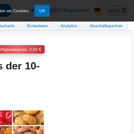
en
Anmelden / Registrieren
MENÜ
den wir Cookies.
OK
ischarts
Erntedaten
Analytics
Geschäftspartner
Mitgliederpreis: 0,00 €
 der 10-