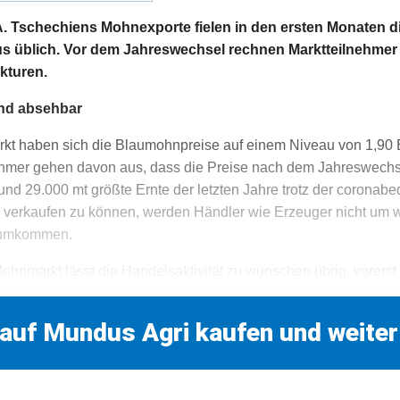
schechiens Mohnexporte fielen in den ersten Monaten di
us üblich. Vor dem Jahreswechsel rechnen Marktteilnehmer 
kturen.
ind absehbar
rkt haben sich die Blaumohnpreise auf einem Niveau von 1,9
lnehmer gehen davon aus, dass die Preise nach dem Jahreswec
und 29.000 mt größte Ernte der letzten Jahre trotz der corona
verkaufen zu können, werden Händler wie Erzeuger nicht um w
rumkommen.
ohnmarkt lässt die Handelsaktivität zu wünschen übrig, vorerst
 auf Mundus Agri kaufen und weiter