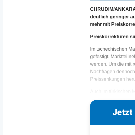
CHRUDIM/ANKARA. T
deutlich geringer a
mehr mit Preiskorre
Preiskorrekturen s
Im tschechischen Ma
gefestigt. Markttei
werden. Um die mit r
Nachfragen dennoch 
Preissenkungen he
Auch im türkischen M
Jetzt