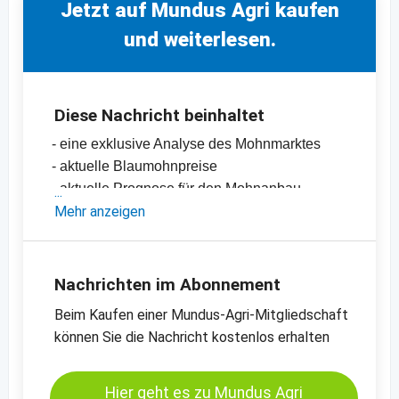
Jetzt auf Mundus Agri kaufen
und weiterlesen.
Diese Nachricht beinhaltet
- eine exklusive Analyse des Mohnmarktes
- aktuelle Blaumohnpreise
- aktuelle Prognose für den Mohnanbau
2022/2023
Mehr anzeigen
-
Preischart für Mohn, <25 ppm, Tschechien
-
Preischart für Mohn, <25 ppm, Türkei
-
weitere Preischarts
Nachrichten im Abonnement
Beim Kaufen einer Mundus-Agri-Mitgliedschaft
können Sie die Nachricht kostenlos erhalten
Hier geht es zu Mundus Agri