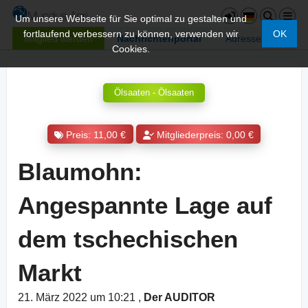
Um unsere Webseite für Sie optimal zu gestalten und
fortlaufend verbessern zu können, verwenden wir
OK
Mitglied werden
Nachrichtenportal
Adressen
Cookies.
Ölsaaten - Ölsaaten
Preis: 11,00 €
Mitgliederpreis: 0,00 €
Blaumohn:
Angespannte Lage auf
dem tschechischen
Markt
21. März 2022 um 10:21
,
Der AUDITOR