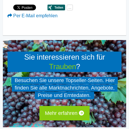
Per E-Mail empfehlen
Sie interessieren sich für
Trauben
?
Besuchen Sie unsere Topseller-Seiten. Hier
finden Sie alle Marktnachrichten, Angebote,
Preise und Erntedaten.
Mehr erfahren