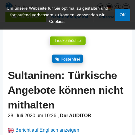
Um unsere Webseite für Sie optimal zu gestalten und
fortlaufend verbessern zu können, verwenden wir
OK
Mitglied werden
Nachrichtenportal
Adressen
Cookies.
Trockenfrüchte
Kostenfrei
Sultaninen: Türkische
Angebote können nicht
mithalten
28. Juli 2020 um 10:26
,
Der AUDITOR
Bericht auf Englisch anzeigen