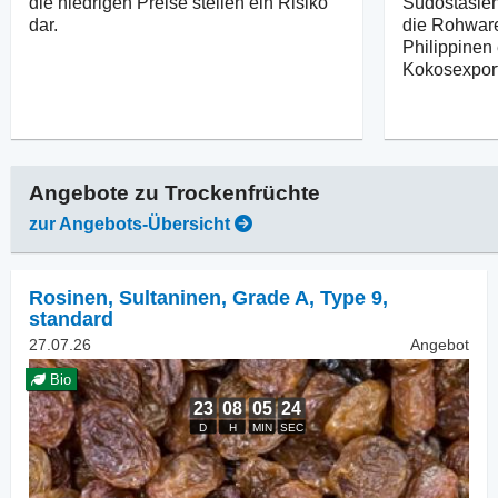
die niedrigen Preise stellen ein Risiko
Südostasien
dar.
die Rohware
Philippinen 
Kokosexport
Angebote zu
Trockenfrüchte
zur Angebots-Übersicht
Rosinen
,
Sultaninen, Grade A, Type 9,
standard
27.07.26
Angebot
Bio