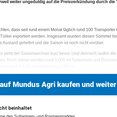
rweil weiter ungeduldig auf die Preisverkündung durch di
chten, dass seit rund einem Monat täglich rund 100 Transporter
 Türkei exportiert werden. Insgesamt wurden diesen Sommer be
s Ausland geliefert und die Saison ist noch nicht vorüber.
or steht der Saisonwechsel kurz bevor. Und dennoch laufen di
ren. Noch immer werden rund 5.000 mt Sultaninen und Rosinen
ren es etwa 4.870 mt und damit gut 300 m
 auf Mundus Agri kaufen und weiter
cht beinhaltet
lyse des Sultaninen- und Rosinenmarktes