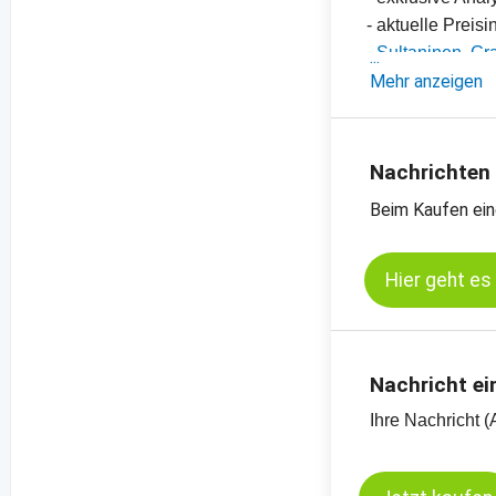
- aktuelle Preis
-
Sultaninen, Gra
-
Mehr anzeigen
Sultaninen, Gr
-
Bio-Sultaninen,
-
weitere Preisch
Nachrichten
Beim Kaufen ein
Hier geht es
Nachricht ei
Ihre Nachricht (