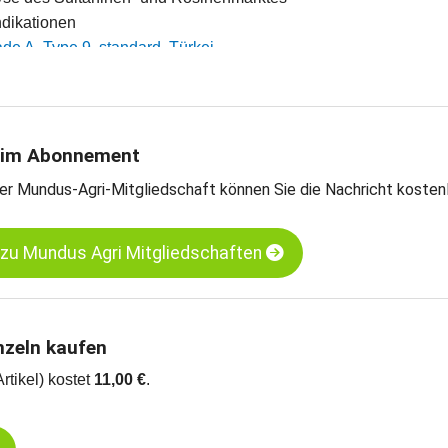
indikationen
de A, Type 9, standard, Türkei
ade A, Type 10, standard, Türkei
 Grade A, Type 9, standard, Türkei
arts
 im Abonnement
er Mundus-Agri-Mitgliedschaft können Sie die Nachricht kosten
 zu Mundus Agri Mitgliedschaften
nzeln kaufen
Artikel) kostet
11,00 €
.