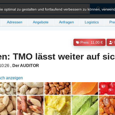
Such
e optimal zu gestalten und fortlaufend verbessern zu können, verwen
Adressen
Angebote
Anfragen
Logistics
Pre
Preis: 11,00 €
en: TMO lässt weiter auf si
 10:26
,
Der AUDITOR
sch anzeigen