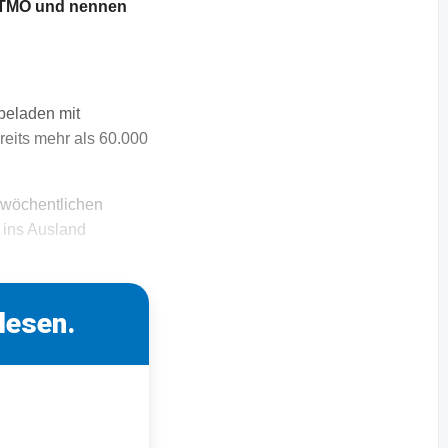
e TMO und nennen
 beladen mit
reits mehr als 60.000
e wöchentlichen
 ins Ausland
lesen.