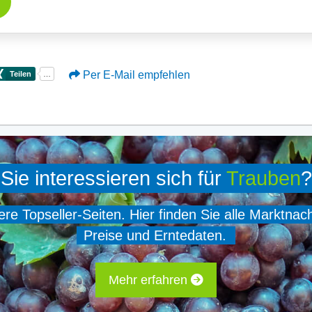
Per E-Mail empfehlen
Sie interessieren sich für
Trauben
?
e Topseller-Seiten. Hier finden Sie alle Marktnac
Preise und Erntedaten.
Mehr erfahren