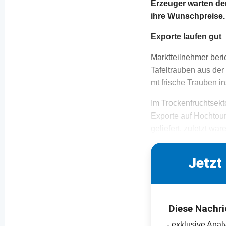
Erzeuger warten de
ihre Wunschpreise.
Exporte laufen gut
Marktteilnehmer beri
Tafeltrauben aus der
mt frische Trauben in
Im Trockenfruchtsekt
Exporte auf Hochtou
geliefert, zuletzt wa
Jetzt
Diese Nachri
- exklusive Ana