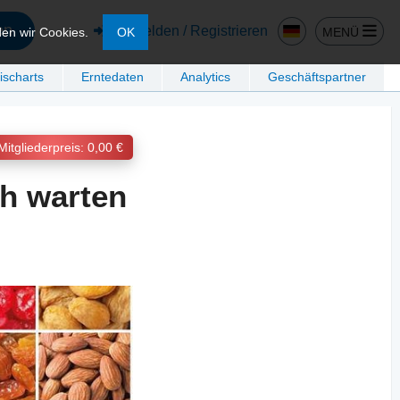
en
Anmelden / Registrieren
MENÜ
den wir Cookies.
OK
ischarts
Erntedaten
Analytics
Geschäftspartner
Mitgliederpreis: 0,00 €
ch warten