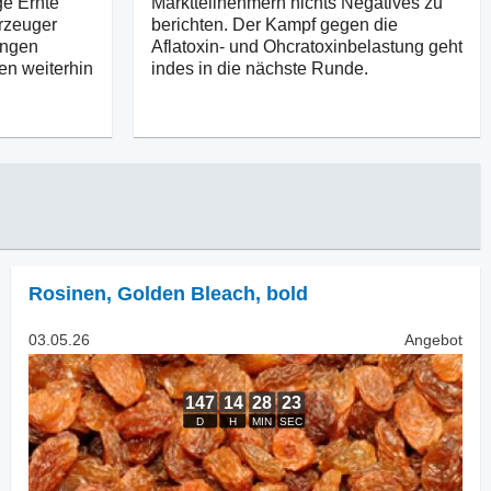
ge Ernte
Marktteilnehmern nichts Negatives zu
Erzeuger
berichten. Der Kampf gegen die
engen
Aflatoxin- und Ohcratoxinbelastung geht
gen weiterhin
indes in die nächste Runde.
Rosinen
,
Golden Bleach, bold
03.05.26
Angebot