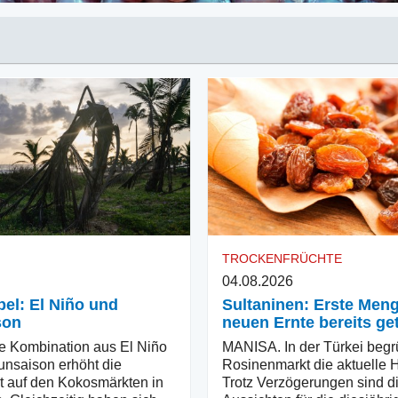
TROCKENFRÜCHTE
04.08.2026
el: El Niño und
Sultaninen: Erste Men
son
neuen Ernte bereits ge
e Kombination aus El Niño
MANISA. In der Türkei begr
funsaison erhöht die
Rosinenmarkt die aktuelle H
t auf den Kokosmärkten in
Trotz Verzögerungen sind d