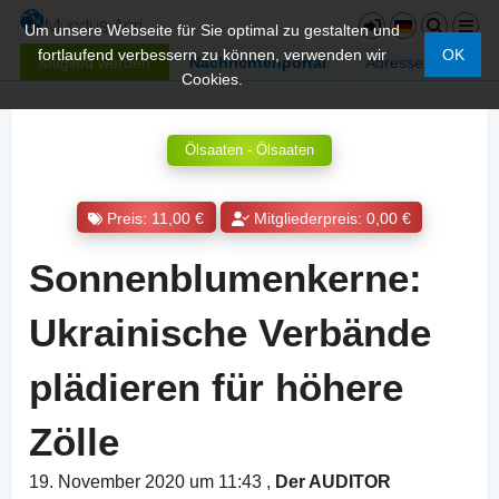
Um unsere Webseite für Sie optimal zu gestalten und
fortlaufend verbessern zu können, verwenden wir
OK
Mitglied werden
Nachrichtenportal
Adressen
Cookies.
Ölsaaten - Ölsaaten
Preis: 11,00 €
Mitgliederpreis: 0,00 €
Sonnenblumenkerne:
Ukrainische Verbände
plädieren für höhere
Zölle
19. November 2020 um 11:43
,
Der AUDITOR