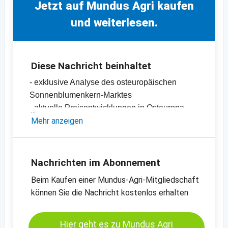
Jetzt auf Mundus Agri kaufen
und weiterlesen.
Diese Nachricht beinhaltet
- exklusive Analyse des osteuropäischen
Sonnenblumenkern-Marktes
- aktuelle Preisentwicklungen in Osteuropa
-
Mehr anzeigen
Preischart für Sonnenblumenkerne,
geschält, bakery, Osteuropa
-
Preischart für Sonnenblumenkerne,
ungeschält, schwarz, Bulgarien
Nachrichten im Abonnement
-
weitere Preischarts
Beim Kaufen einer Mundus-Agri-Mitgliedschaft
können Sie die Nachricht kostenlos erhalten
Hier geht es zu Mundus Agri