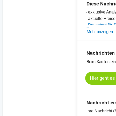
Diese Nachri
- exklusive Ana
- aktuelle Preis
-
Preischart für
-
Mehr anzeigen
Preischart für
-
weitere Preisch
Nachrichten
Beim Kaufen ein
Hier geht es
Nachricht ei
Ihre Nachricht (