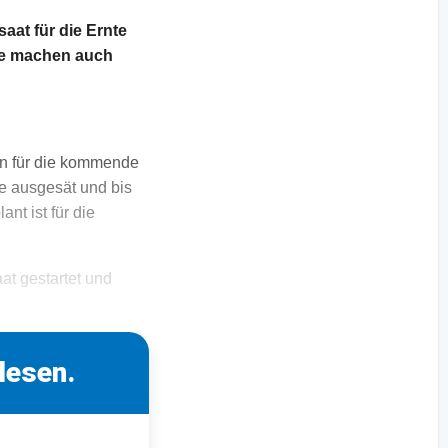
at für die Ernte
de machen auch
en für die kommende
e ausgesät und bis
t ist für die
t gestartet und
lesen.