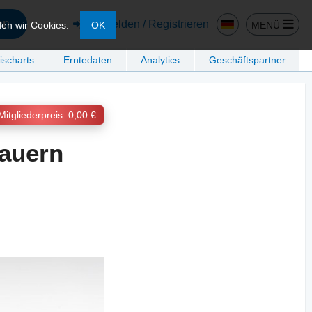
en
Anmelden / Registrieren
MENÜ
den wir Cookies.
OK
ischarts
Erntedaten
Analytics
Geschäftspartner
Mitgliederpreis: 0,00 €
auern