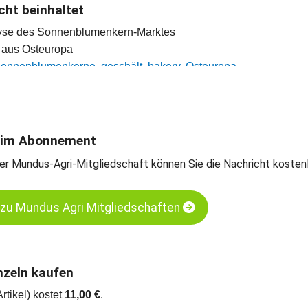
cht beinhaltet
lyse des Sonnenblumenkern-Marktes
e aus Osteuropa
 Sonnenblumenkerne, geschält, bakery, Osteuropa
 Sonnenblumenkerne, ungeschält, schwarz, Bulgarien
arts
 im Abonnement
er Mundus-Agri-Mitgliedschaft können Sie die Nachricht kosten
 zu Mundus Agri Mitgliedschaften
nzeln kaufen
Artikel) kostet
11,00 €
.