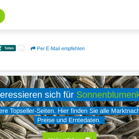
Per E-Mail empfehlen
teressieren sich für
Sonnenblumen
e Topseller-Seiten. Hier finden Sie alle Marktnac
Preise und Erntedaten.