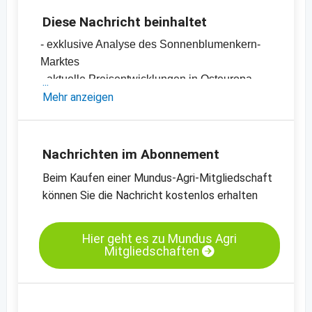
Diese Nachricht beinhaltet
- exklusive Analyse des Sonnenblumenkern-
Marktes
- aktuelle Preisentwicklungen in Osteuropa
-
Mehr anzeigen
Preischart für Sonnenblumenkerne,
geschält, bakery, Osteuropa
-
Preischart für Sonnenblumenkerne,
ungeschält, schwarz, Bulgarien
Nachrichten im Abonnement
-
weitere Preischarts
Beim Kaufen einer Mundus-Agri-Mitgliedschaft
können Sie die Nachricht kostenlos erhalten
Hier geht es zu Mundus Agri
Mitgliedschaften