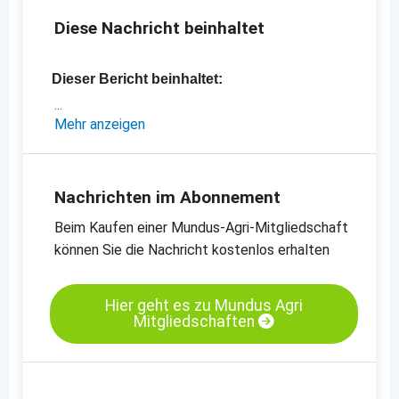
Diese Nachricht beinhaltet
Dieser Bericht beinhaltet:
- eine Marktanalyse aus Indien
Mehr anzeigen
- aktuelle Preisentwicklungen
- Sesamimporte nach Deutschland
-
Preischart für Sesam, geschält, mechanisch
Nachrichten im Abonnement
getrocknet, 99.95% Reinheit
Beim Kaufen einer Mundus-Agri-Mitgliedschaft
-
Preischart für Sesam, ungeschält, 99.95%
können Sie die Nachricht kostenlos erhalten
Reinheit
-
weitere Preischarts
Hier geht es zu Mundus Agri
Mitgliedschaften