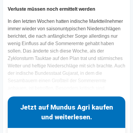
Verluste müssen noch ermittelt werden
In den letzten Wochen hatten indische Marktteilnehmer
immer wieder von saisonuntypischen Niederschlägen
berichtet, die nach anfänglicher Sorge allerdings nur
wenig Einfluss auf die Sommerernte gehabt haben
sollen. Das änderte sich diese Woche, als der
Zyklonsturm Tauktae auf den Plan trat und stürmisches
Wetter und heftige Niederschläge mit sich brachte. Auch
der indische Bundesstaat Gujarat, in dem die
Sesambauern einen Großteil der Sommerernte
anbauen, ist betroffen. Besonders kritisch sind
Jetzt auf Mundus Agri kaufen
und weiterlesen.