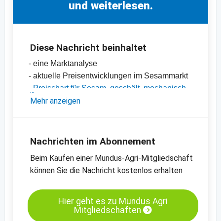
und weiterlesen.
Diese Nachricht beinhaltet
- eine Marktanalyse
- aktuelle Preisentwicklungen im Sesammarkt
-
Preischart für Sesam, geschält, mechanisch
getrocknet, 99.95% Reinheit
Mehr anzeigen
-
Preischart für Sesam, ungeschält, 99.95%
Reinheit
-
weitere Preischarts
Nachrichten im Abonnement
Beim Kaufen einer Mundus-Agri-Mitgliedschaft
können Sie die Nachricht kostenlos erhalten
Hier geht es zu Mundus Agri
Mitgliedschaften