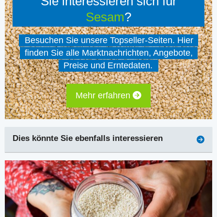
Sie interessieren sich für
Sesam
?
Besuchen Sie unsere Topseller-Seiten. Hier
finden Sie alle Marktnachrichten, Angebote,
Preise und Erntedaten.
Mehr erfahren
Dies könnte Sie ebenfalls interessieren