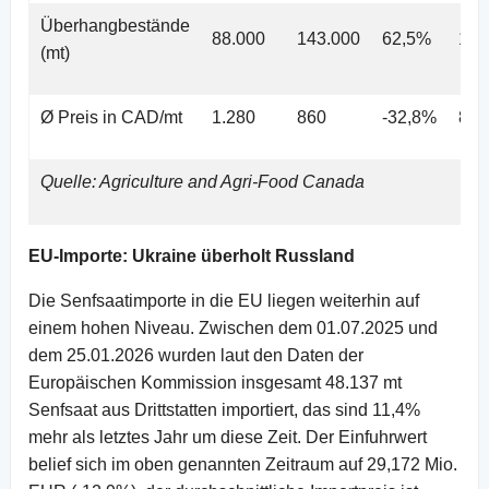
Überhangbestände
88.000
143.000
62,5%
143
(mt)
Ø Preis in CAD/mt
1.280
860
-32,8%
860
Quelle: Agriculture and Agri-Food Canada
EU-Importe: Ukraine überholt Russland
Die Senfsaatimporte in die EU liegen weiterhin auf
einem hohen Niveau. Zwischen dem 01.07.2025 und
dem 25.01.2026 wurden laut den Daten der
Europäischen Kommission insgesamt 48.137 mt
Senfsaat aus Drittstatten importiert, das sind 11,4%
mehr als letztes Jahr um diese Zeit. Der Einfuhrwert
belief sich im oben genannten Zeitraum auf 29,172 Mio.