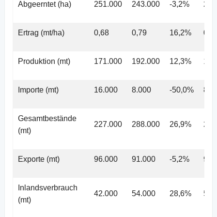
Abgeerntet (ha)
251.000
243.000
-3,2%
243
Ertrag (mt/ha)
0,68
0,79
16,2%
0,7
Produktion (mt)
171.000
192.000
12,3%
192
Importe (mt)
16.000
8.000
-50,0%
8.0
Gesamtbestände
227.000
288.000
26,9%
288
(mt)
Exporte (mt)
96.000
91.000
-5,2%
91.
Inlandsverbrauch
42.000
54.000
28,6%
54.
(mt)