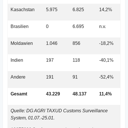
Kasachstan
5.975
6.825
14,2%
Brasilien
0
6.695
n.v.
Moldawien
1.046
856
-18,2%
Indien
197
118
-40,1%
Andere
191
91
-52,4%
Gesamt
43.229
48.137
11,4%
Quelle: DG AGRI TAXUD Customs Surveillance
System, 01.07.-25.01.