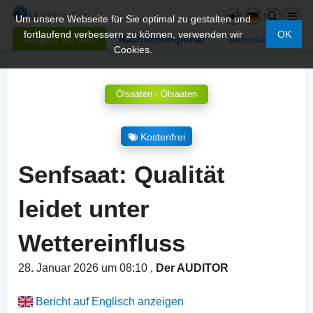
Um unsere Webseite für Sie optimal zu gestalten und
fortlaufend verbessern zu können, verwenden wir
OK
Mitglied werden
Nachrichtenportal
Adressen
Cookies.
Ölsaaten - Ölsaaten
Kostenfrei
Senfsaat: Qualität
leidet unter
Wettereinfluss
28. Januar 2026 um 08:10
,
Der AUDITOR
Bericht auf Englisch anzeigen