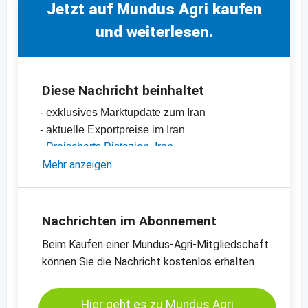
Jetzt auf Mundus Agri kaufen
und weiterlesen.
Diese Nachricht beinhaltet
- exklusives Marktupdate zum Iran
- aktuelle Exportpreise im Iran
-
Preischarts Pistazien, Iran
-
Mehr anzeigen
weitere Preischarts
Nachrichten im Abonnement
Beim Kaufen einer Mundus-Agri-Mitgliedschaft
können Sie die Nachricht kostenlos erhalten
Hier geht es zu Mundus Agri