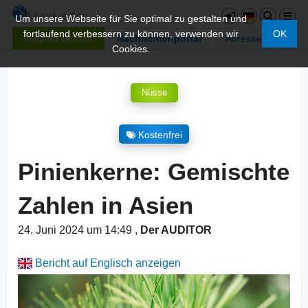
Um unsere Webseite für Sie optimal zu gestalten und
fortlaufend verbessern zu können, verwenden wir
OK
Mitglied werden
Nachrichtenportal
Adressen
Cookies.
Nüsse
Kostenfrei
Pinienkerne: Gemischte
Zahlen in Asien
24. Juni 2024 um 14:49
,
Der AUDITOR
Bericht auf Englisch anzeigen