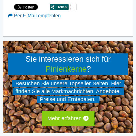
Per E-Mail empfehlen
Sie interessieren sich für
Pinienkerne
?
Besuchen Sie unsere Topseller-Seiten. Hier
finden Sie alle Marktnachrichten, Angebote,
Preise und Erntedaten.
Mehr erfahren