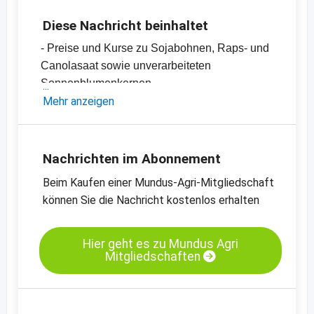
Diese Nachricht beinhaltet
- Preise und Kurse zu Sojabohnen, Raps- und
Canolasaat sowie unverarbeiteten
Sonnenblumenkernen
- Sojaschrot-, Canola- und Rapsschrot- sowie
Mehr anzeigen
Sonnenblumenschrotpreise
- Diverse Pflanzenöle-Preise
- Einschätzungen und Meinungen des
Nachrichten im Abonnement
Handels
Beim Kaufen einer Mundus-Agri-Mitgliedschaft
- Offizielle Ernteschätzungen
können Sie die Nachricht kostenlos erhalten
- Preischarts, Erntebilanzen und Import- und
Exportdaten
Hier geht es zu Mundus Agri
Mitgliedschaften
Kassamarkt - Sojaschrot LP - Hamburg
Kassamarkt - Rapssaat - Neuss