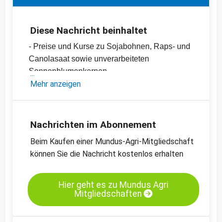
Diese Nachricht beinhaltet
- Preise und Kurse zu Sojabohnen, Raps- und
Canolasaat sowie unverarbeiteten
Sonnenblumenkernen
- Sojaschrot-, Canola- und Rapsschrot- sowie
Mehr anzeigen
Sonnenblumenschrotpreise
- Diverse Pflanzenöle-Preise
- Einschätzungen und Meinungen des
Nachrichten im Abonnement
Handels
Beim Kaufen einer Mundus-Agri-Mitgliedschaft
- Offizielle Ernteschätzungen
können Sie die Nachricht kostenlos erhalten
- Preischarts, Erntebilanzen und Import- und
Exportdaten
Hier geht es zu Mundus Agri
Mitgliedschaften
Kassamarkt - Sojaschrot LP - Hamburg
Kassamarkt - Rapssaat - Neuss