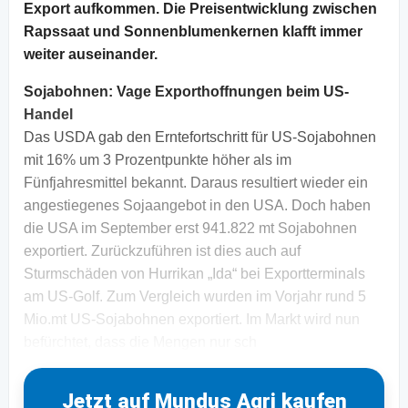
Export aufkommen. Die Preisentwicklung zwischen
Rapssaat und Sonnenblumenkernen klafft immer
weiter auseinander.
Sojabohnen: Vage Exporthoffnungen beim US-
Handel
Das USDA gab den Erntefortschritt für US-Sojabohnen
mit 16% um 3 Prozentpunkte höher als im
Fünfjahresmittel bekannt. Daraus resultiert wieder ein
angestiegenes Sojaangebot in den USA. Doch haben
die USA im September erst 941.822 mt Sojabohnen
exportiert. Zurückzuführen ist dies auch auf
Sturmschäden von Hurrikan „Ida“ bei Exportterminals
am US-Golf. Zum Vergleich wurden im Vorjahr rund 5
Mio.mt US-Sojabohnen exportiert. Im Markt wird nun
befürchtet, dass die Mengen nur sch
Jetzt auf Mundus Agri kaufen