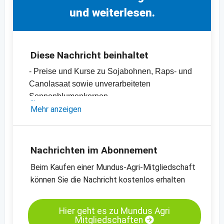
und weiterlesen.
Diese Nachricht beinhaltet
- Preise und Kurse zu Sojabohnen, Raps- und
Canolasaat sowie unverarbeiteten
Sonnenblumenkernen
- Sojaschrot-, Canola- und Rapsschrot- sowie
Mehr anzeigen
Sonnenblumenschrotpreise
- Diverse Pflanzenöle-Preise
- Einschätzungen und Meinungen des
Nachrichten im Abonnement
Handels
Beim Kaufen einer Mundus-Agri-Mitgliedschaft
- Offizielle Ernteschätzungen
können Sie die Nachricht kostenlos erhalten
- Preischarts, Erntebilanzen und Import- und
Exportdaten
Hier geht es zu Mundus Agri
Mitgliedschaften
Kassamarkt - Sojaschrot LP - Hamburg