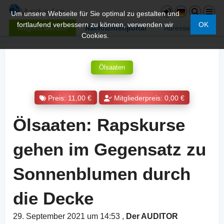
Um unsere Webseite für Sie optimal zu gestalten und
fortlaufend verbessern zu können, verwenden wir
OK
Mitglied werden
Nachrichtenportal
Adressen
Cookies.
Ölsaaten
Preis: 11,00 €
Mitgliederpreis: 0,00 €
Ölsaaten: Rapskurse
gehen im Gegensatz zu
Sonnenblumen durch
die Decke
29. September 2021 um 14:53
,
Der AUDITOR