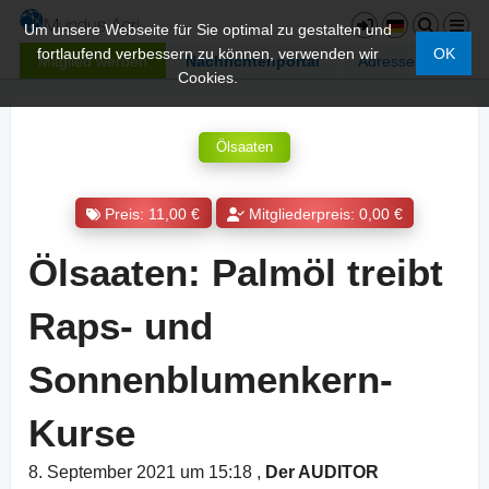
Um unsere Webseite für Sie optimal zu gestalten und
fortlaufend verbessern zu können, verwenden wir
OK
Mitglied werden
Nachrichtenportal
Adressen
Cookies.
Ölsaaten
Preis: 11,00 €
Mitgliederpreis: 0,00 €
Ölsaaten: Palmöl treibt
Raps- und
Sonnenblumenkern-
Kurse
8. September 2021 um 15:18
,
Der AUDITOR