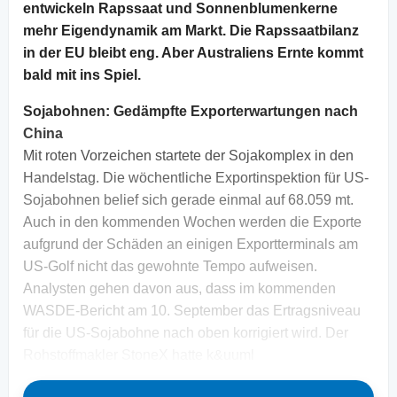
entwickeln Rapssaat und Sonnenblumenkerne
mehr Eigendynamik am Markt. Die Rapssaatbilanz
in der EU bleibt eng. Aber Australiens Ernte kommt
bald mit ins Spiel.
Sojabohnen:
Gedämpfte Exporterwartungen nach
China
Mit roten Vorzeichen startete der Sojakomplex in den
Handelstag. Die wöchentliche Exportinspektion für US-
Sojabohnen belief sich gerade einmal auf 68.059 mt.
Auch in den kommenden Wochen werden die Exporte
aufgrund der Schäden an einigen Exportterminals am
US-Golf nicht das gewohnte Tempo aufweisen.
Analysten gehen davon aus, dass im kommenden
WASDE-Bericht am 10. September das Ertragsniveau
für die US-Sojabohne nach oben korrigiert wird. Der
Rohstoffmakler StoneX hatte k&uuml