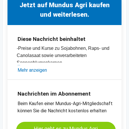
Jetzt auf Mundus Agri kaufen
und weiterlesen.
Diese Nachricht beinhaltet
-Preise und Kurse zu Sojabohnen, Raps- und
Canolasaat sowie unverarbeiteten
Sonnenblumenkernen
-Sojaschrot-, Canola- und Rapsschrot- sowie
Mehr anzeigen
Sonnenblumenschrotpreise
- Diverse Pflanzenöle-Preise
- Einschätzungen und Meinungen des
Nachrichten im Abonnement
Handels
Beim Kaufen einer Mundus-Agri-Mitgliedschaft
- Offizielle Ernteschätzungen
können Sie die Nachricht kostenlos erhalten
- Preischarts, Erntebilanzen und Import- und
Exportdaten
Hier geht es zu Mundus Agri