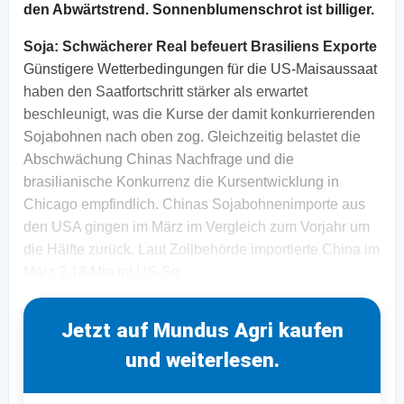
den Abwärtstrend. Sonnenblumenschrot ist billiger.
Soja: Schwächerer Real befeuert Brasiliens Exporte
Günstigere Wetterbedingungen für die US-Maisaussaat
haben den Saatfortschritt stärker als erwartet
beschleunigt, was die Kurse der damit konkurrierenden
Sojabohnen nach oben zog. Gleichzeitig belastet die
Abschwächung Chinas Nachfrage und die
brasilianische Konkurrenz die Kursentwicklung in
Chicago empfindlich. Chinas Sojabohnenimporte aus
den USA gingen im März im Vergleich zum Vorjahr um
die Hälfte zurück. Laut Zollbehörde importierte China im
März 2,18 Mio.mt US-So
Jetzt auf Mundus Agri kaufen
und weiterlesen.