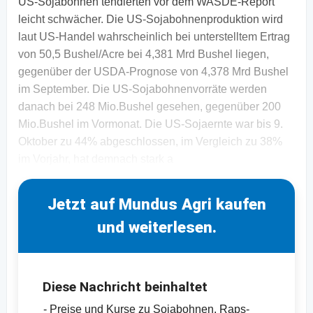
US-Sojabohnen tendierten vor dem WASDE-Report
leicht schwächer. Die US-Sojabohnenproduktion wird
laut US-Handel wahrscheinlich bei unterstelltem Ertrag
von 50,5 Bushel/Acre bei 4,381 Mrd Bushel liegen,
gegenüber der USDA-Prognose von 4,378 Mrd Bushel
im September. Die US-Sojabohnenvorräte werden
danach bei 248 Mio.Bushel gesehen, gegenüber 200
Mio.Bushel im Vormonat. Die US-Sojaernte war bis 9.
Oktober zu 44% abgeschlossen, im Vergleich zu 38%
im Vorjahr, hat demnach stark a
Jetzt auf Mundus Agri kaufen
und weiterlesen.
Diese Nachricht beinhaltet
- Preise und Kurse zu Sojabohnen, Raps-