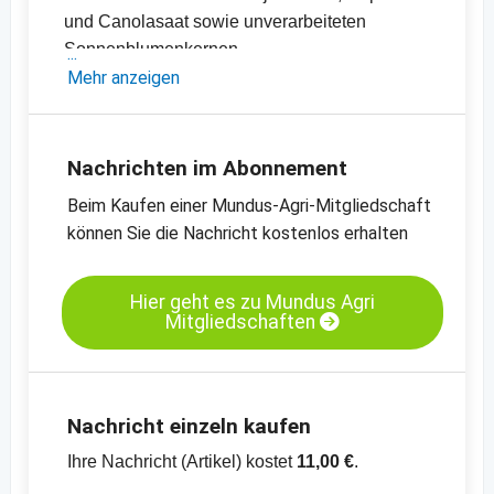
und Canolasaat sowie unverarbeiteten
Sonnenblumenkernen
- Sojaschrot-, Canola- und Rapsschrot- sowie
Mehr anzeigen
Sonnenblumenschrotpreise
- Diverse Pflanzenöle-Preise
- Einschätzungen und Meinungen des
Nachrichten im Abonnement
Handels
Beim Kaufen einer Mundus-Agri-Mitgliedschaft
- Offizielle Ernteschätzungen
können Sie die Nachricht kostenlos erhalten
- Preischarts, Erntebilanzen und Import- und
Exportdaten
Hier geht es zu Mundus Agri
Mitgliedschaften
Kassamarkt - Sojaschrot LP - Hamburg
Kassamarkt - Rapssaat - Neuss
Nachricht einzeln kaufen
Ihre Nachricht (Artikel) kostet
11,00 €
.