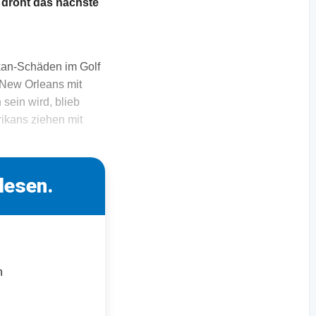
a droht das nächste
ikan-Schäden im Golf
 New Orleans mit
sein wird, blieb
rikans ziehen mit
lesen.
n