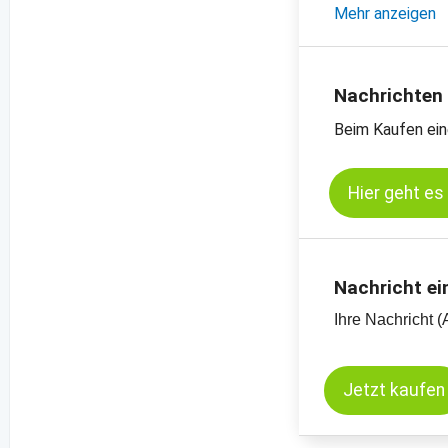
- Diverse Pflanz
Mehr anzeigen
- Einschätzung
- Offizielle Ern
- Preischarts, E
Nachrichten
Beim Kaufen ein
Kassamarkt - So
Kassamarkt - Ra
Hier geht es
Nachricht ei
Ihre Nachricht (
Jetzt kaufen