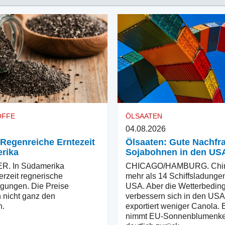
OFFE
ÖLSAATEN
04.08.2026
 Regenreiche Erntezeit
Ölsaaten: Gute Nachfra
rika
Sojabohnen in den US
. In Südamerika
CHICAGO/HAMBURG. China
erzeit regnerische
mehr als 14 Schiffsladunge
gungen. Die Preise
USA. Aber die Wetterbedin
 nicht ganz den
verbessern sich in den US
n.
exportiert weniger Canola. 
nimmt EU-Sonnenblumenke