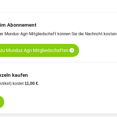
enöle-Preise
en und Meinungen des Handels
teschätzungen
rntebilanzen und Import- und Exportdaten
 im Abonnement
er Mundus-Agri-Mitgliedschaft können Sie die Nachricht kosten
jaschrot LP - Hamburg
pssaat - Neuss
 zu Mundus Agri Mitgliedschaften
nzeln kaufen
Artikel) kostet
11,00 €
.