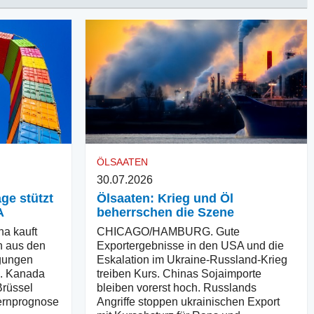
ÖLSAATEN
30.07.2026
ge stützt
Ölsaaten: Krieg und Öl
A
beherrschen die Szene
 kauft
CHICAGO/HAMBURG. Gute
n aus den
Exportergebnisse in den USA und die
gungen
Eskalation im Ukraine-Russland-Krieg
A. Kanada
treiben Kurs. Chinas Sojaimporte
Brüssel
bleiben vorerst hoch. Russlands
rnprognose
Angriffe stoppen ukrainischen Export