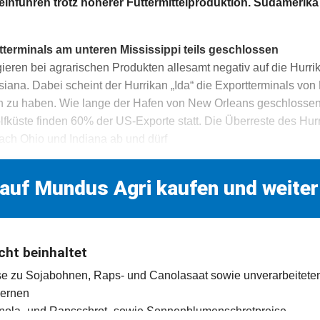
einfuhren trotz höherer Futtermittelproduktion. Südamerik
tterminals am unteren Mississippi teils geschlossen
ieren bei agrarischen Produkten allesamt negativ auf die Hurr
iana. Dabei scheint der Hurrikan „Ida“ die Exportterminals von
en zu haben. Wie lange der Hafen von New Orleans geschlossen 
lfküste finden 60% der US-Exporte statt. Die Überreste des Hur
ach Ohio und Indiana ab und dürf
 auf Mundus Agri kaufen und weiter
cht beinhaltet
se zu Sojabohnen, Raps- und Canolasaat sowie unverarbeitete
kernen
anola- und Rapsschrot- sowie Sonnenblumenschrotpreise