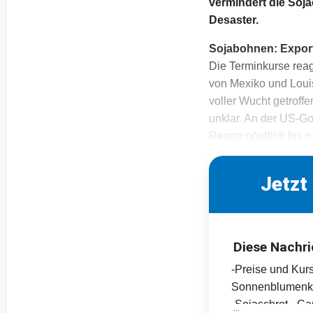
vermindert die Soja
Desaster.
Sojabohnen:
Expor
Die Terminkurse reag
von Mexiko und Louis
voller Wucht getroff
unklar. An der US-Go
Regen nördlich bis n
Jetzt
Diese Nachri
-Preise und Kur
Sonnenblumen
-Sojaschrot-, C