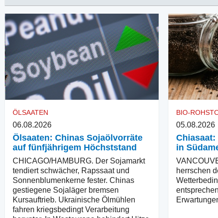
ÖLSAATEN
BIO-ROHST
06.08.2026
05.08.2026
Ölsaaten: Chinas Sojaölvorräte
Chiasaat:
auf fünfjährigem Höchststand
in Südame
CHICAGO/HAMBURG. Der Sojamarkt
VANCOUVER
tendiert schwächer, Rapssaat und
herrschen d
Sonnenblumenkerne fester. Chinas
Wetterbedin
gestiegene Sojaläger bremsen
entsprechen
Kursauftrieb. Ukrainische Ölmühlen
Erwartunge
fahren kriegsbedingt Verarbeitung