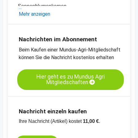
Sonnenblumenkernen
- Sojaschrot-, Canola- und Rapsschrot- sowie
Mehr anzeigen
Sonnenblumenschrotpreise
- Diverse Pflanzenöle-Preise
- Einschätzungen und Meinungen des
Nachrichten im Abonnement
Handels
Beim Kaufen einer Mundus-Agri-Mitgliedschaft
- Offizielle Ernteschätzungen
können Sie die Nachricht kostenlos erhalten
- Preischarts, Erntebilanzen und Import- und
Exportdaten
Hier geht es zu Mundus Agri
Mitgliedschaften
Kassamarkt - Sojaschrot LP - Hamburg
Kassamarkt - Rapssaat - Neuss
Nachricht einzeln kaufen
Ihre Nachricht (Artikel) kostet
11,00 €
.