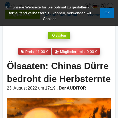
Um unsere Webseite für Sie optimal zu gestalten und
fortlaufend verbessern zu können, verwenden wir
OK
Mitglied werden
Nachrichtenportal
Adressen
Cookies.
Ölsaaten
Preis: 11,00 €
Mitgliederpreis: 0,00 €
Ölsaaten: Chinas Dürre
bedroht die Herbsternte
23. August 2022 um 17:19
,
Der AUDITOR