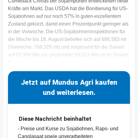
Comeback Chinas bei Sojaimporten entwickelten neue
Kräfte am Markt. Das USDA hat die Bonitierung für US-
Sojabohnen auf nur noch 57% ín guten-exzellentem
Zustand gekürzt, damit einen Prozentpunkt geringer als
in der Vorwoche. Die US-Sojabohneninspektionen für
die Woche bis 18. August beliefen sich auf 686.583 mt
(Vorwoche: 768.328 mt) und insgesamt für die Saison
auf 55,994 Mio.mt, gegenüber 59,013 Mio.mt im Vorjahr.
P
Jetzt auf Mundus Agri kaufen
und weiterlesen.
Diese Nachricht beinhaltet
- Preise und Kurse zu Sojabohnen, Raps- und
Canolasaat sowie unverarbeiteten