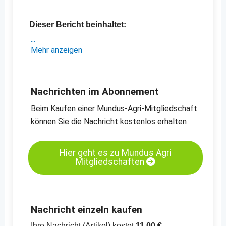
Dieser Bericht beinhaltet:
- Markt-Update zu Kürbiskernen
Mehr anzeigen
- aktuelle Preise für Sesam,
Sonnenblumenkerne, Kürbiskerne, Leinsaat
und Blaumohn
Nachrichten im Abonnement
-
aktuelle Preischarts für Ölsaaten
Beim Kaufen einer Mundus-Agri-Mitgliedschaft
können Sie die Nachricht kostenlos erhalten
Hier geht es zu Mundus Agri
Mitgliedschaften
Nachricht einzeln kaufen
Ihre Nachricht (Artikel) kostet
11,00 €
.