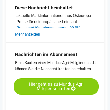
Diese Nachricht beinhaltet
- aktuelle Marktinformationen aus Osteuropa
- Preise für osteuropäische Leinsaat
-
Preischart für Leinsaat, braun, 99.9%
Reinheit, Osteuropa
Mehr anzeigen
-
weitere Preischarts
Nachrichten im Abonnement
Beim Kaufen einer Mundus-Agri-Mitgliedschaft
können Sie die Nachricht kostenlos erhalten
Hier geht es zu Mundus Agri
Mitgliedschaften