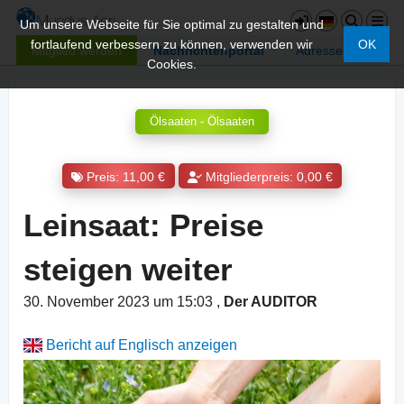
Um unsere Webseite für Sie optimal zu gestalten und
fortlaufend verbessern zu können, verwenden wir
OK
Mitglied werden
Nachrichtenportal
Adressen
Cookies.
Ölsaaten - Ölsaaten
Preis: 11,00 €
Mitgliederpreis: 0,00 €
Leinsaat: Preise
steigen weiter
30. November 2023 um 15:03
,
Der AUDITOR
Bericht auf Englisch anzeigen