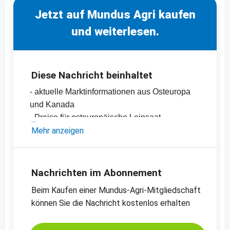
Jetzt auf Mundus Agri kaufen
und weiterlesen.
Diese Nachricht beinhaltet
- aktuelle Marktinformationen aus Osteuropa
und Kanada
- Preise für osteuropäische Leinsaat
-
Mehr anzeigen
Preischart für Leinsaat, braun, 99.9%
Reinheit, Osteuropa
-
weitere Preischarts
Nachrichten im Abonnement
Beim Kaufen einer Mundus-Agri-Mitgliedschaft
können Sie die Nachricht kostenlos erhalten